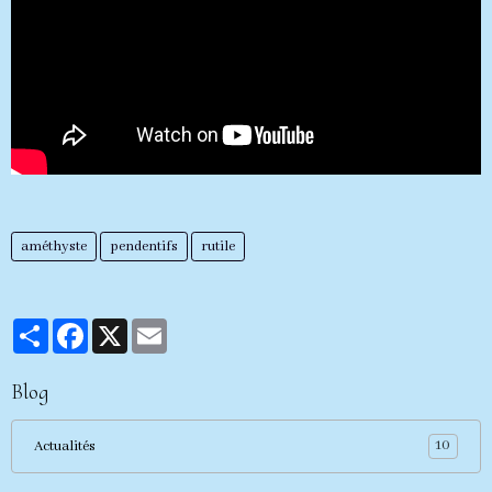
améthyste
pendentifs
rutile
Partager
Facebook
X
Email
Blog
10
Actualités